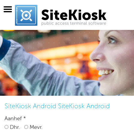
SiteKiosk Android SiteKiosk Android
Aanhef *
Dhr.
Mevr.